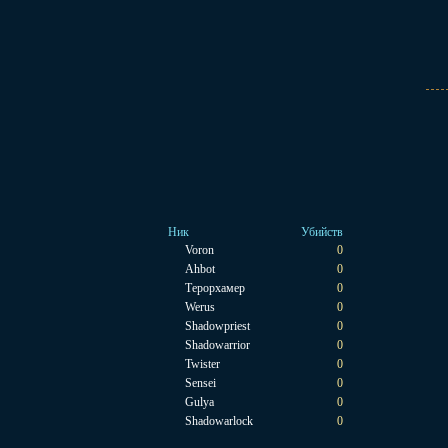
Ник
Убийств
Voron
0
Ahbot
0
Терорхамер
0
Werus
0
Shadowpriest
0
Shadowarrior
0
Twister
0
Sensei
0
Gulya
0
Shadowarlock
0